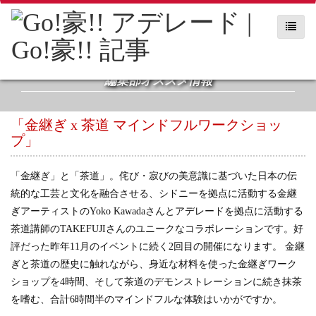
編集部オススメ情報
「金継ぎ x 茶道 マインドフルワークショッ
プ」
「金継ぎ」と「茶道」。侘び・寂びの美意識に基づいた日本の伝
統的な工芸と文化を融合させる、シドニーを拠点に活動する金継
ぎアーティストのYoko Kawadaさんとアデレードを拠点に活動する
茶道講師のTAKEFUJIさんのユニークなコラボレーションです。好
評だった昨年11月のイベントに続く2回目の開催になります。 金継
ぎと茶道の歴史に触れながら、身近な材料を使った金継ぎワーク
ショップを4時間、そして茶道のデモンストレーションに続き抹茶
を嗜む、合計6時間半のマインドフルな体験はいかがですか。