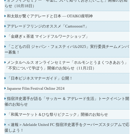
オンラインセミナー「年金について知っておきたいこと」開催のお知
らせ（10月18日）
和太鼓が繋ぐアデレードと日本 ― OTAIKO座明神
アデレードフリンジのオススメ「Cartoooon!!」
「金継ぎ x 茶道 マインドフルワークショップ」
「こどもの日 ジャパン・フェスティバル2025」実行委員チームメンバ
ー募集！
メンタルヘルス オンラインセミナー「ホルモンとうまくつきあおう」
「不安について学ぼう」開催のお知らせ（11月2日）
「日本ビジネスマナーガイド」公開！
Japanese Film Festival Online 2024
指宿洋史選手が語る「サッカー ＆ アデレード生活」トークイベント開
催のお知らせ
「和風マーケット＆ひな祭りピクニック」開催のお知らせ
＜速報＞Adelaide United FC 指宿洋史選手をクーパーズスタジアムで応
援しよう！