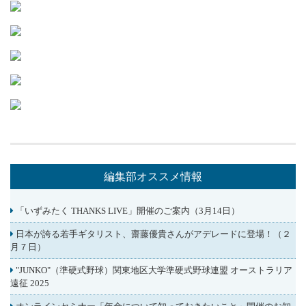
編集部オススメ情報
「いずみたく THANKS LIVE」開催のご案内（3月14日）
⽇本が誇る若⼿ギタリスト、齋藤優貴さんがアデレードに登場！（２
⽉７⽇）
"JUNKO"（準硬式野球）関東地区大学準硬式野球連盟 オーストラリア
遠征 2025