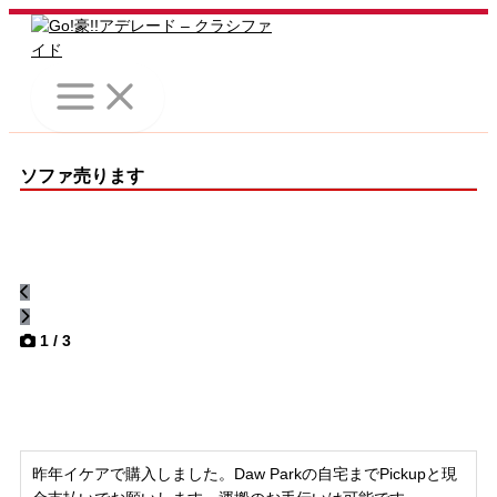
内
容
を
ス
キ
ッ
プ
ソファ売ります
1
/ 3
昨年イケアで購入しました。Daw Parkの自宅までPickupと現