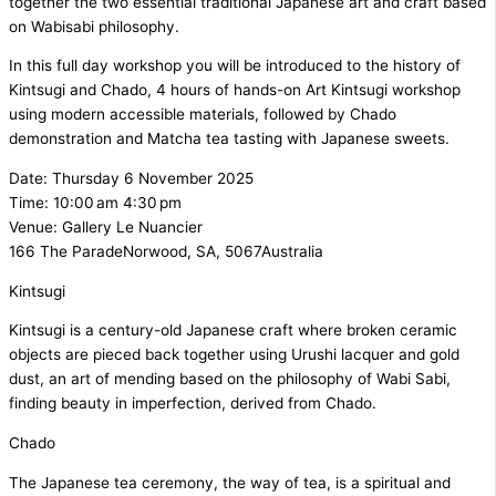
together the two essential traditional Japanese art and craft based
on Wabisabi philosophy.
In this full day workshop you will be introduced to the history of
Kintsugi and Chado, 4 hours of hands-on Art Kintsugi workshop
using modern accessible materials, followed by Chado
demonstration and Matcha tea tasting with Japanese sweets.
Date: Thursday 6 November 2025
Time: 10:00 am 4:30 pm
Venue: Gallery Le Nuancier
166 The ParadeNorwood, SA, 5067Australia
Kintsugi
Kintsugi is a century-old Japanese craft where broken ceramic
objects are pieced back together using Urushi lacquer and gold
dust, an art of mending based on the philosophy of Wabi Sabi,
finding beauty in imperfection, derived from Chado.
Chado
The Japanese tea ceremony, the way of tea, is a spiritual and