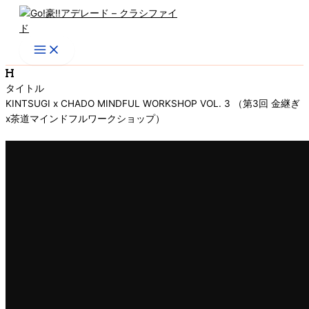
内
容
を
ス
キ
ッ
タイトル
プ
KINTSUGI x CHADO MINDFUL WORKSHOP VOL. 3 （第3回 金継ぎ
x茶道マインドフルワークショップ）