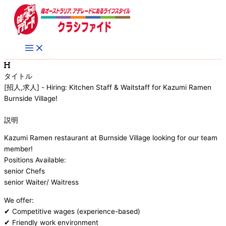
内
容
を
ス
キ
ッ
プ
タイトル
[招人,求人] - Hiring: Kitchen Staff & Waitstaff for Kazumi Ramen
Burnside Village!
説明
Kazumi Ramen restaurant at Burnside Village looking for our team
member!
Positions Available:
senior Chefs
senior Waiter/ Waitress
We offer:
✔ Competitive wages (experience-based)
✔ Friendly work environment