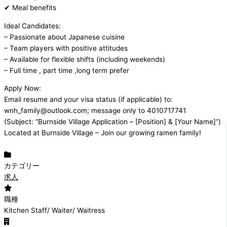
✔ Meal benefits
Ideal Candidates:
– Passionate about Japanese cuisine
– Team players with positive attitudes
– Available for flexible shifts (including weekends)
– Full time , part time ,long term prefer
Apply Now:
Email resume and your visa status (if applicable) to:
wnh_family@outlook.com; message only to 4010717741
(Subject: “Burnside Village Application – [Position] & [Your Name]”)
Located at Burnside Village – Join our growing ramen family!
カテゴリー
求人
職種
Kitchen Staff/ Waiter/ Waitress